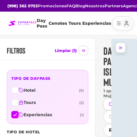
(998) 362 0753
Promociones
FAQ
Blog
Nosotros
Partners
Agenc
Day
Cenotes
Tours
Experiencias
Pass
DAY
FILTROS
Limpiar (1)
PASS EN
ISLA
MUJERES
TIPO DE DAYPASS
Hotel
(
9
)
1 spot · Isla
Mujeres
Tours
(
2
)
Isla Mujer
Experiencias
(
1
)
TIPO DE HOTEL