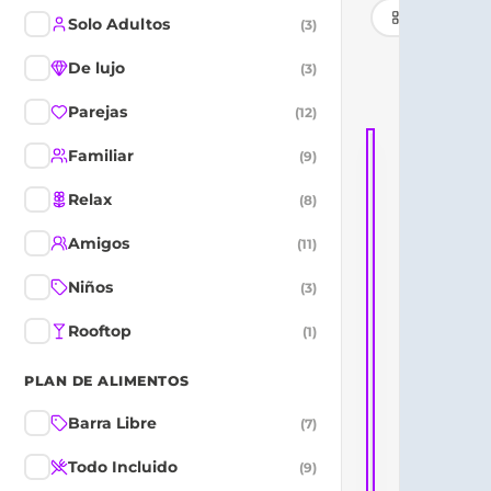
Tarjetas
Solo Adultos
(
3
)
De lujo
(
3
)
Top 5 vend
Parejas
(
12
)
Familiar
(
9
)
Isla Mujeres
Relax
(
8
)
Amigos
(
11
)
Niños
(
3
)
Rooftop
(
1
)
PLAN DE ALIMENTOS
Barra Libre
(
7
)
Todo Incluido
(
9
)