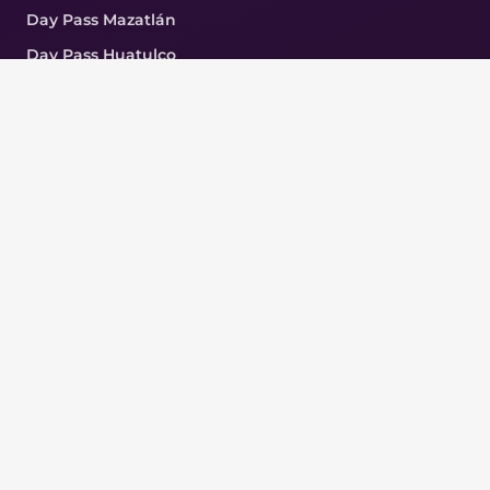
Day Pass Mazatlán
Day Pass Huatulco
Day Pass CDMX
Day Pass Acapulco
COMPAÑÍA
FAQ
Nosotros
Partners
Agencias
Blog
CONTACTO
(998) 362 0753