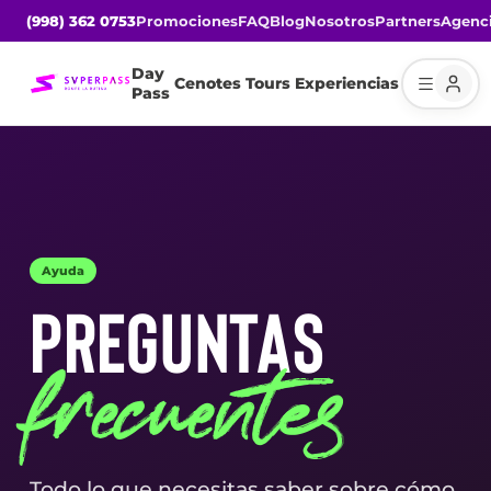
(998) 362 0753
Promociones
FAQ
Blog
Nosotros
Partners
Agenc
Day
Cenotes
Tours
Experiencias
Pass
Ayuda
PREGUNTAS
frecuentes
Todo lo que necesitas saber sobre cómo