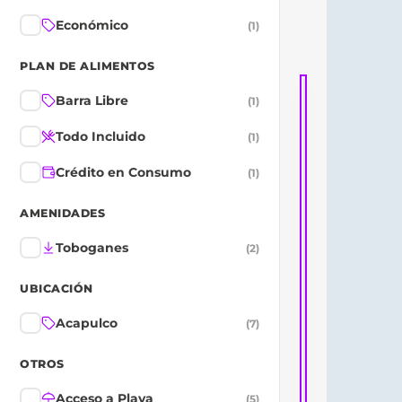
Económico
(
1
)
Top 5 vend
PLAN DE ALIMENTOS
Barra Libre
Acapulco
(
1
)
🔥 Top vendido
Todo Incluido
(
1
)
Crédito en Consumo
(
1
)
AMENIDADES
Toboganes
(
2
)
UBICACIÓN
Acapulco
(
7
)
OTROS
Acceso a Playa
(
5
)