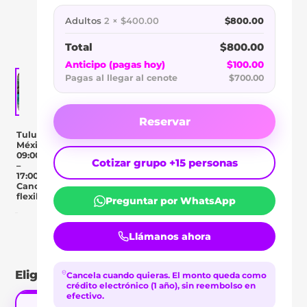
BI
Adultos
2 × $400.00
$800.00
HA
Total
$800.00
Anticipo (pagas hoy)
$100.00
Pagas al llegar al cenote
$700.00
Reservar
Tulum,
México
09:00
Cotizar grupo +15 personas
–
17:00
Cancelación
flexible
Preguntar por WhatsApp
Day Pass
Descripción
Ubicación
Comentar
Llámanos ahora
Elige tu tipo de pase
Cancela cuando quieras.
El monto queda como
crédito electrónico (1 año), sin reembolso en
efectivo.