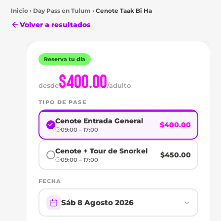
Inicio
›
Day Pass en
Tulum
›
Cenote Taak Bi Ha
Volver a resultados
Reserva tu día
$400.00
desde
/adulto
TIPO DE PASE
Tulum
DAY
Cenote Entrada General
$400.00
09:00 – 17:00
PASS
Cenote + Tour de Snorkel
$450.00
EN
09:00 – 17:00
CENOTE
FECHA
TAAK
Sáb 8 Agosto 2026