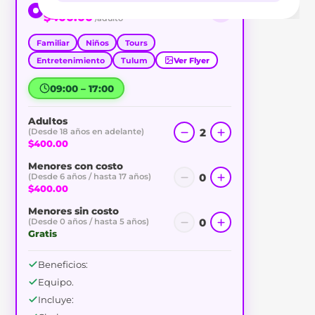
Cenote Entrada General
$400.00
/adulto
Familiar
Niños
Tours
Entretenimiento
Tulum
Ver Flyer
09:00 – 17:00
Adultos
2
(Desde 18 años en adelante)
$400.00
Menores con costo
0
(Desde 6 años / hasta 17 años)
$400.00
Menores sin costo
0
(Desde 0 años / hasta 5 años)
Gratis
Beneficios:
Equipo.
Incluye: