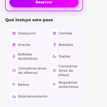
Reservar
Qué incluye este pase
Desayuno
Comida
Snacks
Bebidas
Bebidas
Toallas
Alcohólicas
Camastros
Camastros (área
(área de
de alberca)
playa)
Regaderas
Baños
(exteriores)
Estacionamiento