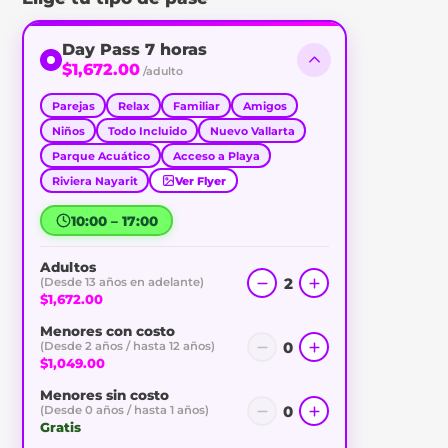
Day Pass 7 horas
$1,672.00
/adulto
Parejas
Relax
Familiar
Amigos
Niños
Todo Incluido
Nuevo Vallarta
Parque Acuático
Acceso a Playa
Riviera Nayarit
Ver Flyer
10:00 – 17:00
Adultos
2
(Desde 13 años en adelante)
$1,672.00
Menores con costo
0
(Desde 2 años / hasta 12 años)
$1,049.00
Menores sin costo
0
(Desde 0 años / hasta 1 años)
Gratis