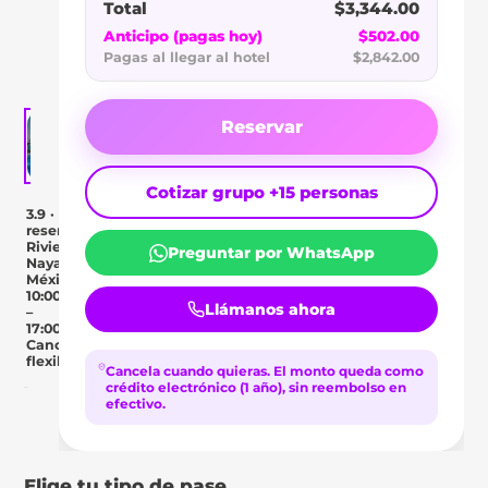
SAMBA
Total
$3,344.00
VALLARTA
Anticipo (pagas hoy)
$502.00
Pagas al llegar al hotel
$2,842.00
Reservar
Cotizar grupo +15 personas
3.9 · 10
reseñas
Riviera
Preguntar por WhatsApp
Nayarit,
México
10:00
Llámanos ahora
–
17:00
Cancelación
flexible
Cancela cuando quieras.
El monto queda como
crédito electrónico (1 año), sin reembolso en
efectivo.
Day Pass
Descripción
Ubicación
Comentar
Elige tu tipo de pase