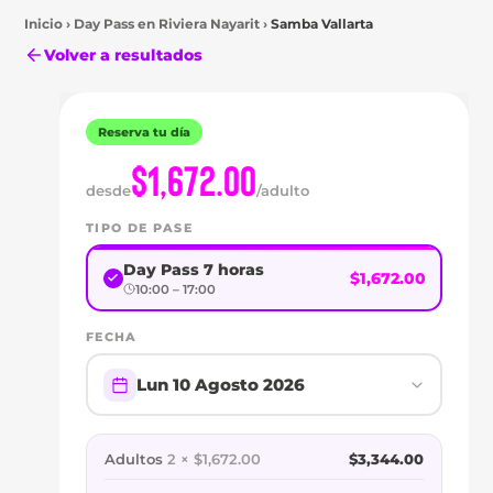
Inicio
›
Day Pass en
Riviera Nayarit
›
Samba Vallarta
Volver a resultados
Reserva tu día
$1,672.00
desde
/adulto
TIPO DE PASE
Day Pass 7 horas
$1,672.00
10:00 – 17:00
Riviera
Nayarit
FECHA
DAY
Lun 10 Agosto 2026
PASS
EN
Adultos
2 × $1,672.00
$3,344.00