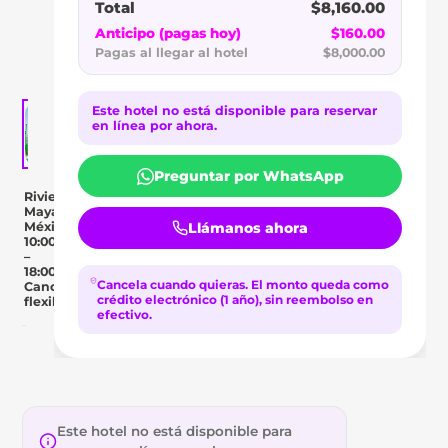
RIVIERA
Total
$8,160.00
MAYA
Anticipo (pagas hoy)
$160.00
Pagas al llegar al hotel
$8,000.00
Este hotel no está disponible para reservar
en línea por ahora.
Preguntar por WhatsApp
Riviera
Maya,
México
Llámanos ahora
10:00
–
18:00
Cancela cuando quieras.
El monto queda como
Cancelación
crédito electrónico (1 año), sin reembolso en
flexible
efectivo.
Day Pass
Descripción
Ubicación
Comentar
Este hotel no está disponible para