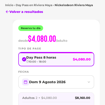
Inicio
›
Day Pass en
Riviera Maya
›
Nickelodeon Riviera Maya
Volver a resultados
Reserva tu día
$4,080.00
desde
/adulto
TIPO DE PASE
Riviera
Day Pass 8 horas
$4,080.00
Maya
10:00 – 18:00
DAY
FECHA
PASS
Dom 9 Agosto 2026
EN
NICKELODEON
Adultos
2 × $4,080.00
$8,160.00