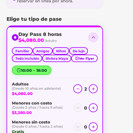
reservar en línea por ahora.
Elige tu tipo de pase
Day Pass 8 horas
$4,080.00
/adulto
Familiar
Amigos
Niños
De lujo
Todo Incluido
Riviera Maya
Ver Flyer
10:00 – 18:00
Adultos
2
(Desde 10 años en adelante)
$4,080.00
Menores con costo
0
(Desde 3 años / hasta 9 años)
$3,260.00
Menores sin costo
0
(Desde 0 años / hasta 2 años)
Gratis