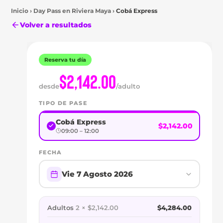
Inicio
›
Day Pass en
Riviera Maya
›
Cobá Express
Volver a resultados
Reserva tu día
$2,142.00
desde
/adulto
TIPO DE PASE
Cobá Express
$2,142.00
09:00 – 12:00
Riviera
Maya
FECHA
DAY
Vie 7 Agosto 2026
PASS
EN
Adultos
2 × $2,142.00
$4,284.00