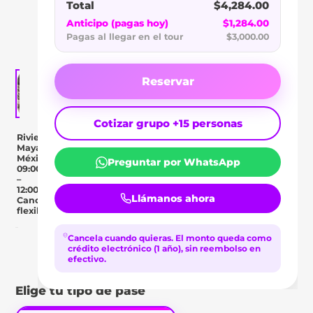
COBÁ
Total
$4,284.00
EXPRESS
Anticipo (pagas hoy)
$1,284.00
Pagas al llegar en el tour
$3,000.00
Reservar
Cotizar grupo +15 personas
Riviera
Maya,
México
Preguntar por WhatsApp
09:00
–
12:00
Llámanos ahora
Cancelación
flexible
Cancela cuando quieras.
El monto queda como
Day Pass
crédito electrónico (1 año), sin reembolso en
Descripción
Ubicación
Comentar
efectivo.
Elige tu tipo de pase