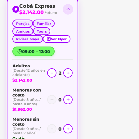
Cobá Express
$2,142.00
/adulto
Parejas
Familiar
Amigos
Tours
Riviera Maya
Ver Flyer
09:00 – 12:00
Adultos
(Desde 12 años en
2
adelante)
$2,142.00
Menores con
costo
0
(Desde 8 años /
hasta 11 años)
$1,962.00
Menores sin
costo
0
(Desde 0 años /
hasta 7 años)
Gratis