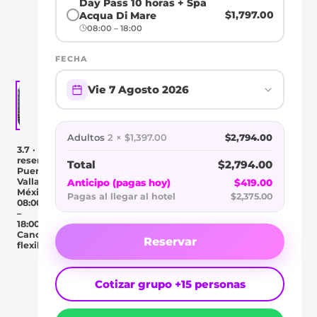
Day Pass 10 horas + Spa
ALL
$1,797.00
Acqua Di Mare
08:00 – 18:00
INCLUSIVE
FECHA
Vie 7 Agosto 2026
Adultos
2 × $1,397.00
$2,794.00
3.7 · 3
reseñas
Total
$2,794.00
Puerto
Vallarta,
Anticipo (pagas hoy)
$419.00
México
Pagas al llegar al hotel
$2,375.00
08:00
–
18:00
Cancelación
Reservar
flexible
Cotizar grupo +15 personas
Day Pass
Descripción
Ubicación
Comentar