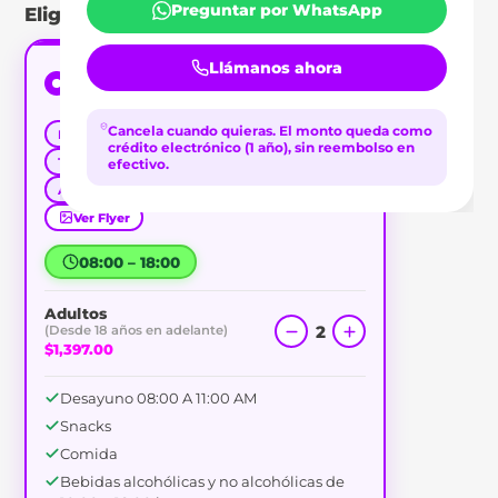
Preguntar por WhatsApp
Elige tu tipo de pase
Llámanos ahora
Day Pass 10 horas
$1,397.00
/adulto
Cancela cuando quieras.
El monto queda como
Parejas
Relax
Solo Adultos
Amigos
crédito electrónico (1 año), sin reembolso en
Todo Incluido
Barra Libre
efectivo.
Acceso a Playa
Puerto Vallarta
Ver Flyer
08:00 – 18:00
Adultos
2
(Desde 18 años en adelante)
$1,397.00
Desayuno 08:00 A 11:00 AM
Snacks
Comida
Bebidas alcohólicas y no alcohólicas de