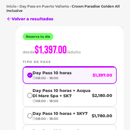
Inicio
›
Day Pass en
Puerto Vallarta
›
Crown Paradise Golden All
Inclusive
Volver a resultados
Reserva tu día
$1,397.00
Puerto
desde
/adulto
Vallarta
DAY
TIPO DE PASE
PASS
Day Pass 10 horas
$1,397.00
08:00 – 18:00
EN
Day Pass 10 horas + Acqua
$2,180.00
Di Mare Spa + SK7
CROWN
08:00 – 18:00
PARADISE
Day Pass 10 horas + SKY7
$1,780.00
08:00 – 18:00
GOLDEN