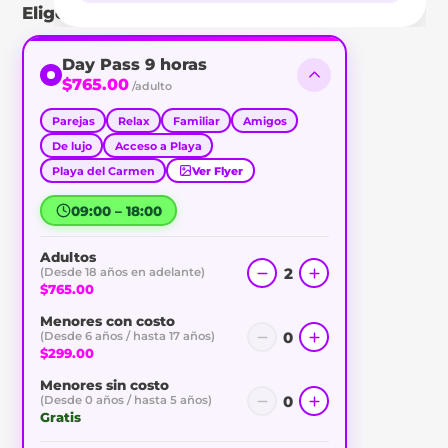
Elige tu tipo de pase
Day Pass 9 horas
$765.00
/adulto
Parejas
Relax
Familiar
Amigos
De lujo
Acceso a Playa
Playa del Carmen
Ver Flyer
09:00 – 18:00
Adultos
2
(Desde 18 años en adelante)
$765.00
Menores con costo
0
(Desde 6 años / hasta 17 años)
$299.00
Menores sin costo
0
(Desde 0 años / hasta 5 años)
Gratis