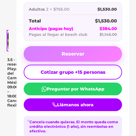
BEACH
Adultos
2 × $765.00
$1,530.00
CLUB
Total
$1,530.00
Anticipo (pagas hoy)
$384.00
Pagas al llegar al beach club
$1,146.00
Reservar
3.5 · 2
reseñas
Playa
Cotizar grupo +15 personas
del
Carmen,
México
09:00
Preguntar por WhatsApp
–
18:00
Cancelación
Llámanos ahora
flexible
Day Pass
Descripción
Ubicación
Comentar
Cancela cuando quieras.
El monto queda como
crédito electrónico (1 año), sin reembolso en
efectivo.