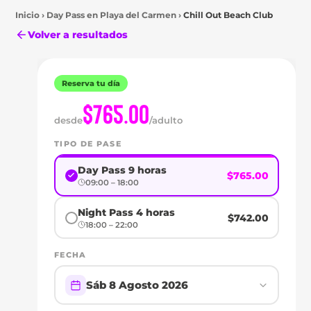
Inicio
›
Day Pass en
Playa del Carmen
›
Chill Out Beach Club
Volver a resultados
Reserva tu día
$765.00
desde
/adulto
Playa
del
TIPO DE PASE
Carmen
DAY
Day Pass 9 horas
$765.00
09:00 – 18:00
PASS
Night Pass 4 horas
$742.00
EN
18:00 – 22:00
CHILL
FECHA
OUT
Sáb 8 Agosto 2026