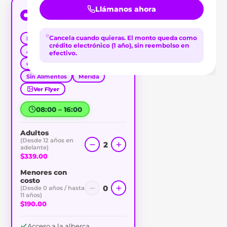
Llámanos ahora
Day Pass 8 horas Sólo Acceso
$339.00
/adulto
Cancela cuando quieras.
El monto queda como
Parejas
Relax
Familiar
crédito electrónico (1 año), sin reembolso en
Amigos
Zona Centro
efectivo.
Gimnasio
Económico
Sin Alimentos
Mérida
Ver Flyer
08:00 – 16:00
Adultos
(Desde 12 años en
2
adelante)
$339.00
Menores con
costo
0
(Desde 0 años / hasta
11 años)
$190.00
Acceso a la alberca