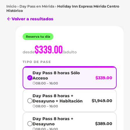
Inicio
›
Day Pass en
Mérida
›
Holiday Inn Express Mérida Centro
Histórico
Volver a resultados
Reserva tu día
Mérida
$339.00
DAY
desde
/adulto
PASS
TIPO DE PASE
EN
Day Pass 8 horas Sólo
$339.00
Acceso
08:00 – 16:00
HOLIDAY
Day Pass 8 horas +
INN
$1,949.00
Desayuno + Habitación
08:00 – 16:00
EXPRESS
Day Pass 8 horas +
MÉRIDA
$389.00
Desayuno
08:00 – 16:00