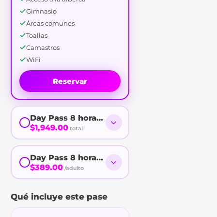
Gimnasio
Áreas comunes
Toallas
Camastros
WiFi
Reservar
Day Pass 8 horas + Desayuno + Habitación
$1,949.00
total
Day Pass 8 horas + Desayuno
$389.00
/adulto
Qué incluye este pase