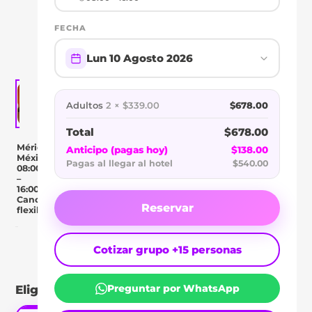
CENTRO
FECHA
HISTÓRICO
Lun 10 Agosto 2026
Adultos
2 × $339.00
$678.00
Total
$678.00
Mérida,
Anticipo (pagas hoy)
$138.00
México
Pagas al llegar al hotel
$540.00
08:00
–
16:00
Cancelación
Reservar
flexible
Day Pass
Descripción
Ubicación
Comentar
Cotizar grupo +15 personas
Preguntar por WhatsApp
Elige tu tipo de pase