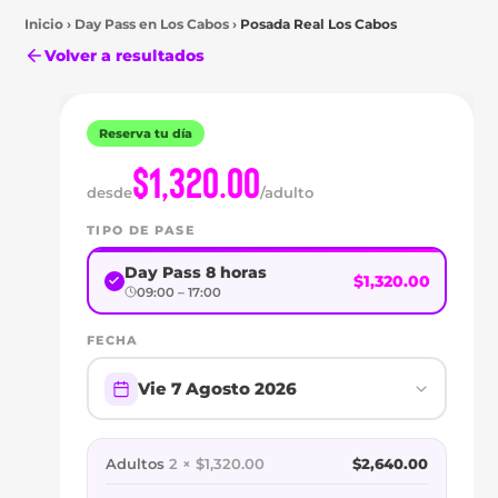
Inicio
›
Day Pass en
Los Cabos
›
Posada Real Los Cabos
Volver a resultados
Reserva tu día
$1,320.00
desde
/adulto
Los
TIPO DE PASE
Cabos
DAY
Day Pass 8 horas
$1,320.00
09:00 – 17:00
PASS
FECHA
EN
Vie 7 Agosto 2026
POSADA
REAL
Adultos
2 × $1,320.00
$2,640.00