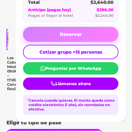
LOS
Total
$2,640.00
CABOS
Anticipo (pagas hoy)
$396.00
Pagas al llegar al hotel
$2,244.00
Reservar
Cotizar grupo +15 personas
Los
Cabos,
México
Preguntar por WhatsApp
09:00
–
17:00
Llámanos ahora
Cancelación
flexible
Cancela cuando quieras.
El monto queda como
Day Pass
crédito electrónico (1 año), sin reembolso en
Descripción
Ubicación
Comentar
efectivo.
Elige tu tipo de pase