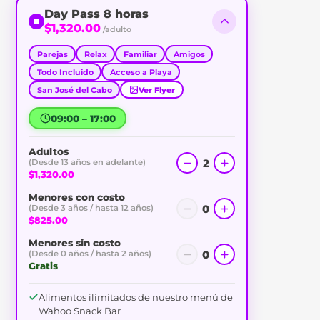
Day Pass 8 horas
$1,320.00
/adulto
Parejas
Relax
Familiar
Amigos
Todo Incluido
Acceso a Playa
San José del Cabo
Ver Flyer
09:00 – 17:00
Adultos
2
(Desde 13 años en adelante)
$1,320.00
Menores con costo
0
(Desde 3 años / hasta 12 años)
$825.00
Menores sin costo
0
(Desde 0 años / hasta 2 años)
Gratis
Alimentos ilimitados de nuestro menú de
Wahoo Snack Bar