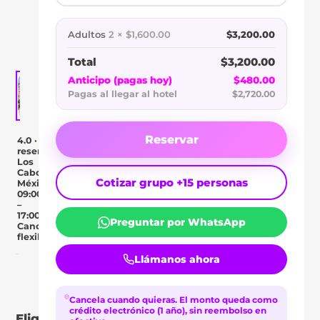
GOLF
RESORT
Adultos
2 × $1,600.00
$3,200.00
Total
$3,200.00
Anticipo (pagas hoy)
$480.00
Pagas al llegar al hotel
$2,720.00
Reservar
4.0 · 1
reseñas
Los
Cabos,
Cotizar grupo +15 personas
México
09:00
–
17:00
Preguntar por WhatsApp
Cancelación
flexible
Llámanos ahora
Day Pass
Descripción
Ubicación
Comentar
Cancela cuando quieras.
El monto queda como
crédito electrónico (1 año), sin reembolso en
Elige tu tipo de pase