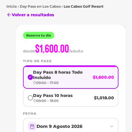
Inicio
›
Day Pass en
Los Cabos
›
Los Cabos Golf Resort
Volver a resultados
Reserva tu día
$1,600.00
desde
/adulto
Los
TIPO DE PASE
Cabos
DAY
Day Pass 8 horas Todo
$1,600.00
Incluido
PASS
09:00 – 17:00
EN
Day Pass 10 horas
$1,018.00
09:00 – 19:00
LOS
FECHA
CABOS
Dom 9 Agosto 2026