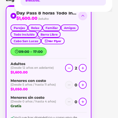
efectivo.
Day Pass 8 horas Todo Incluido
$1,600.00
/adulto
Parejas
Relax
Familiar
Amigos
Todo Incluido
Barra Libre
Cabo San Lucas
Ver Flyer
09:00 – 17:00
Adultos
2
(Desde 12 años en adelante)
$1,600.00
Menores con costo
0
(Desde 5 años / hasta 11 años)
$1,050.00
Menores sin costo
0
(Desde 0 años / hasta 4 años)
Gratis
Incluye bar doméstico y consumo de