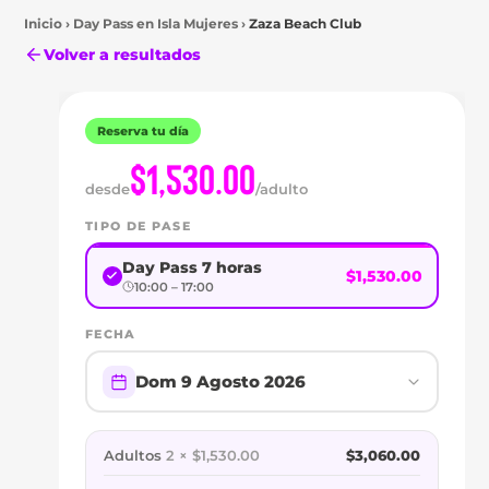
Inicio
›
Day Pass en
Isla Mujeres
›
Zaza Beach Club
Volver a resultados
Reserva tu día
$1,530.00
desde
/adulto
TIPO DE PASE
Isla
Day Pass 7 horas
$1,530.00
Mujeres
10:00 – 17:00
DAY
FECHA
PASS
Dom 9 Agosto 2026
EN
ZAZA
Adultos
2 × $1,530.00
$3,060.00