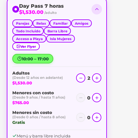
Day Pass 7 horas
$1,530.00
/adulto
Parejas
Relax
Familiar
Amigos
Todo Incluido
Barra Libre
Acceso a Playa
Isla Mujeres
Ver Flyer
10:00 – 17:00
Adultos
2
(Desde 12 años en adelante)
$1,530.00
Menores con costo
0
(Desde 9 años / hasta 11 años)
$765.00
Menores sin costo
0
(Desde 0 años / hasta 8 años)
Gratis
Menú y barra libre incluida