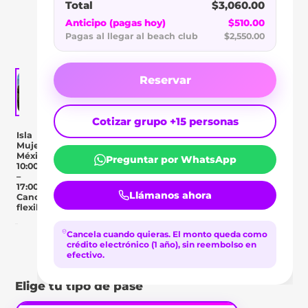
BEACH
Total
$3,060.00
CLUB
Anticipo (pagas hoy)
$510.00
Pagas al llegar al beach club
$2,550.00
Reservar
Cotizar grupo +15 personas
Isla
Mujeres,
México
Preguntar por WhatsApp
10:00
–
17:00
Llámanos ahora
Cancelación
flexible
Cancela cuando quieras.
El monto queda como
Day Pass
crédito electrónico (1 año), sin reembolso en
Descripción
Ubicación
Comentar
efectivo.
Elige tu tipo de pase