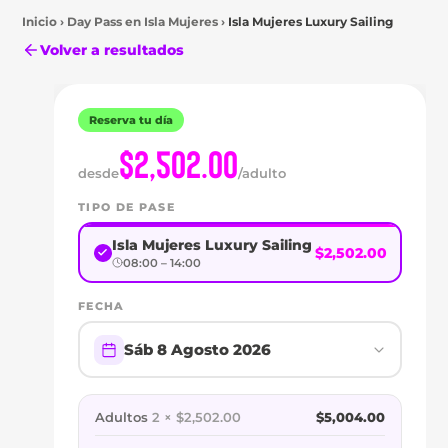
Inicio
›
Day Pass en
Isla Mujeres
›
Isla Mujeres Luxury Sailing
Volver a resultados
Reserva tu día
$2,502.00
desde
/adulto
Isla
TIPO DE PASE
Mujeres
DAY
Isla Mujeres Luxury Sailing
$2,502.00
08:00 – 14:00
PASS
FECHA
EN
Sáb 8 Agosto 2026
ISLA
MUJERES
Adultos
2 × $2,502.00
$5,004.00