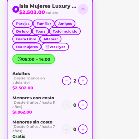
Isla Mujeres Luxury Sailing
$2,502.00
/adulto
Parejas
Familiar
Amigos
De lujo
Tours
Todo Incluido
Barra Libre
Altamar
Isla Mujeres
Ver Flyer
08:00 – 14:00
Adultos
(Desde 12 años en
2
adelante)
$2,502.00
Menores con costo
(Desde 8 años / hasta 11
0
años)
$1,962.00
Menores sin costo
(Desde 0 años / hasta 7
0
años)
Gratis