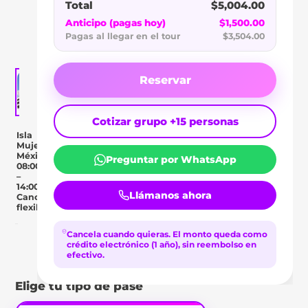
LUXURY
Total
$5,004.00
SAILING
Anticipo (pagas hoy)
$1,500.00
Pagas al llegar en el tour
$3,504.00
Reservar
Cotizar grupo +15 personas
Isla
Mujeres,
México
Preguntar por WhatsApp
08:00
–
14:00
Llámanos ahora
Cancelación
flexible
Cancela cuando quieras.
El monto queda como
Day Pass
crédito electrónico (1 año), sin reembolso en
Descripción
Ubicación
Comentar
efectivo.
Elige tu tipo de pase