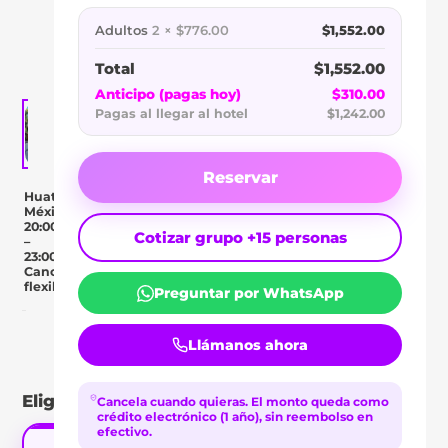
BINNIGUENDA
Adultos
2 × $776.00
$1,552.00
HUATULCO
Total
$1,552.00
Anticipo (pagas hoy)
$310.00
Pagas al llegar al hotel
$1,242.00
Reservar
Huatulco,
México
20:00
Cotizar grupo +15 personas
–
23:00
Cancelación
flexible
Preguntar por WhatsApp
Day Pass
Descripción
Ubicación
Comentar
Llámanos ahora
Elige tu tipo de pase
Cancela cuando quieras.
El monto queda como
crédito electrónico (1 año), sin reembolso en
efectivo.