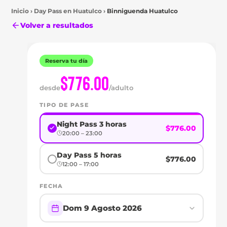
Inicio
›
Day Pass en
Huatulco
›
Binniguenda Huatulco
Volver a resultados
Reserva tu día
$776.00
desde
/adulto
TIPO DE PASE
Night Pass 3 horas
$776.00
20:00 – 23:00
Huatulco
Day Pass 5 horas
$776.00
DAY
12:00 – 17:00
PASS
FECHA
EN
Dom 9 Agosto 2026