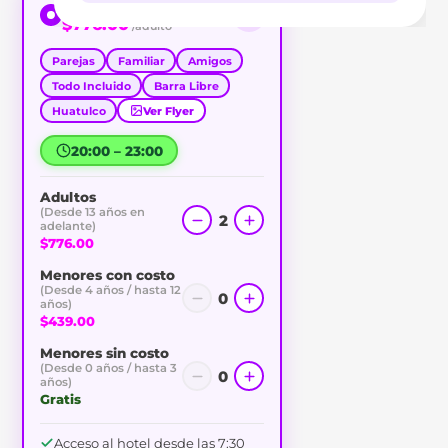
Night Pass 3 horas
$776.00
/adulto
Parejas
Familiar
Amigos
Todo Incluido
Barra Libre
Huatulco
Ver Flyer
20:00 – 23:00
Adultos
(Desde 13 años en
2
adelante)
$776.00
Menores con costo
(Desde 4 años / hasta 12
0
años)
$439.00
Menores sin costo
(Desde 0 años / hasta 3
0
años)
Gratis
Acceso al hotel desde las 7:30