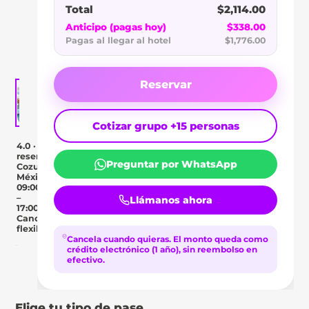
BY
Total
$2,114.00
Anticipo (pagas hoy)
$338.00
WYNDHAM
Pagas al llegar al hotel
$1,776.00
Reservar
Cotizar grupo +15 personas
4.0 · 2
reseñas
Preguntar por WhatsApp
Cozumel,
México
09:00
–
Llámanos ahora
17:00
Cancelación
flexible
Cancela cuando quieras.
El monto queda como
crédito electrónico (1 año), sin reembolso en
efectivo.
Day Pass
Descripción
Ubicación
Comentar
Elige tu tipo de pase