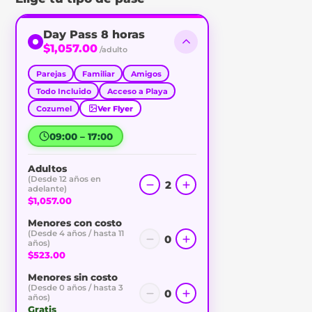
Day Pass 8 horas
$1,057.00
/adulto
Parejas
Familiar
Amigos
Todo Incluido
Acceso a Playa
Cozumel
Ver Flyer
09:00 – 17:00
Adultos
(Desde 12 años en
2
adelante)
$1,057.00
Menores con costo
(Desde 4 años / hasta 11
0
años)
$523.00
Menores sin costo
(Desde 0 años / hasta 3
0
años)
Gratis