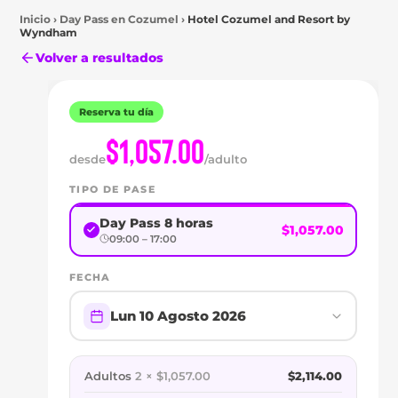
Inicio
›
Day Pass en
Cozumel
›
Hotel Cozumel and Resort by
Wyndham
Volver a resultados
Reserva tu día
Cozumel
$1,057.00
DAY
desde
/adulto
PASS
TIPO DE PASE
EN
Day Pass 8 horas
$1,057.00
09:00 – 17:00
HOTEL
FECHA
COZUMEL
Lun 10 Agosto 2026
AND
RESORT
Adultos
2 × $1,057.00
$2,114.00