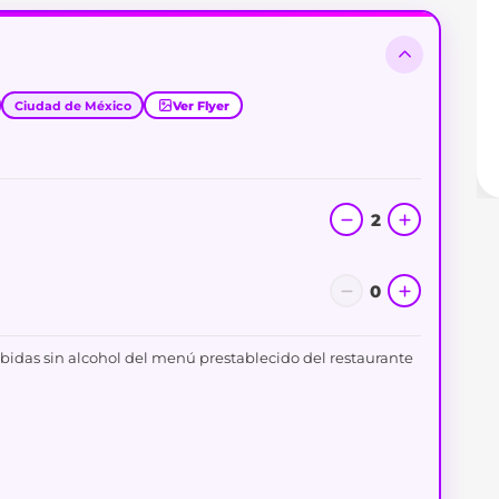
Ciudad de México
Ver Flyer
2
0
ebidas sin alcohol del menú prestablecido del restaurante