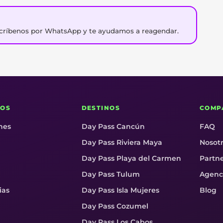
Escríbenos por WhatsApp y te ayudamos a reagendar.
OS
DESTINOS
COMP
nes
Day Pass Cancún
FAQ
Day Pass Riviera Maya
Nosot
Day Pass Playa del Carmen
Partn
Day Pass Tulum
Agenc
ias
Day Pass Isla Mujeres
Blog
Day Pass Cozumel
Day Pass Los Cabos