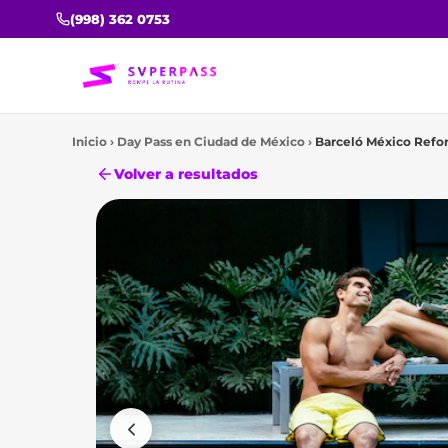
(998) 362 0753
Inicio
›
Day Pass en
Ciudad de México
›
Barceló México Refo
Volver a resultados