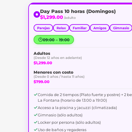
Day Pass 10 horas (Domingos)
$1,299.00
/adulto
Parejas
Relax
Familiar
Amigos
Gimnasio
09:00 – 19:00
Adultos
(Desde 12 años en adelante)
$1,299.00
Menores con costo
(Desde 0 años / hasta 11 años)
$799.00
Comida de 2 tiempos (Plato fuerte y postre) + 2 b
La Fontana (horario de 13:00 a 19:00)
Acceso a la piscina y jacuzzi (climatizada)
Gimnasio (sólo adultos)
Locker por persona (sólo adultos)
Uso de baños y regaderas