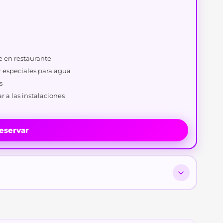
 en restaurante
 especiales para agua
s
r a las instalaciones
eservar