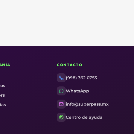
AÑÍA
CONTACTO
(998) 362 0753
ros
WhatsApp
ers
info@superpass.mx
ias
Centro de ayuda