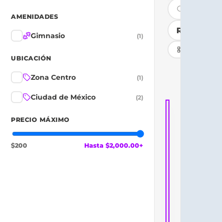
AMENIDADES
Gimnasio
(
1
)
Tarjetas
UBICACIÓN
Zona Centro
(
1
)
Familiar
P
Ciudad de México
(
2
)
Ciudad de M
PRECIO MÁXIMO
🔥 Top vendido
$200
Hasta $2,000.00+