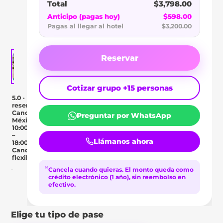
SOLARIS
Total
$3,798.00
CANCÚN
Anticipo (pagas hoy)
$598.00
Pagas al llegar al hotel
$3,200.00
Reservar
Cotizar grupo +15 personas
5.0 · 1
reseñas
Cancún,
Preguntar por WhatsApp
México
10:00
–
Llámanos ahora
18:00
Cancelación
flexible
Cancela cuando quieras.
El monto queda como
crédito electrónico (1 año), sin reembolso en
Day Pass
efectivo.
Descripción
Ubicación
Comentar
Elige tu tipo de pase