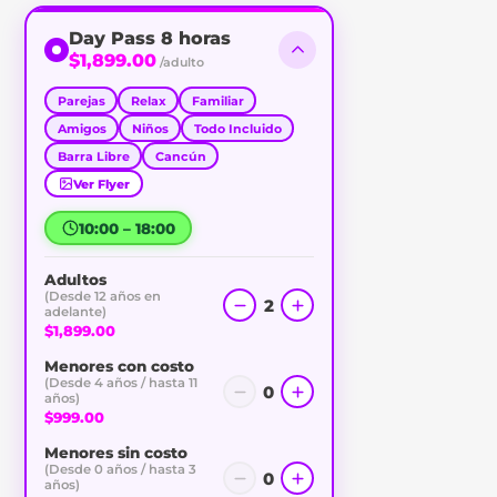
Day Pass 8 horas
$1,899.00
/adulto
Parejas
Relax
Familiar
Amigos
Niños
Todo Incluido
Barra Libre
Cancún
Ver Flyer
10:00 – 18:00
Adultos
(Desde 12 años en
2
adelante)
$1,899.00
Menores con costo
(Desde 4 años / hasta 11
0
años)
$999.00
Menores sin costo
(Desde 0 años / hasta 3
0
años)