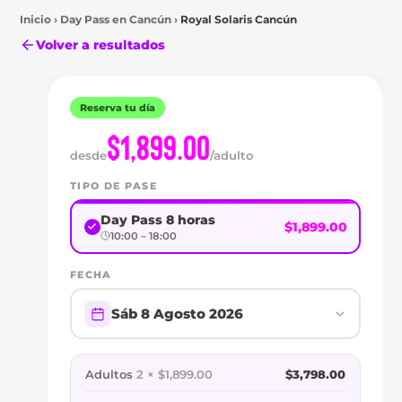
Inicio
›
Day Pass en
Cancún
›
Royal Solaris Cancún
Volver a resultados
Reserva tu día
$1,899.00
desde
/adulto
TIPO DE PASE
Day Pass 8 horas
$1,899.00
Cancún
10:00 – 18:00
DAY
FECHA
PASS
Sáb 8 Agosto 2026
EN
ROYAL
Adultos
2 × $1,899.00
$3,798.00