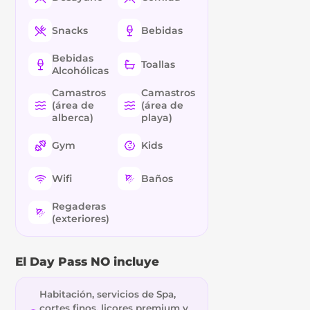
Snacks
Bebidas
Bebidas
Toallas
Alcohólicas
Camastros
Camastros
(área de
(área de
alberca)
playa)
Gym
Kids
Wifi
Baños
Regaderas
(exteriores)
El Day Pass NO incluye
Habitación, servicios de Spa,
cortes finos, licores premium y