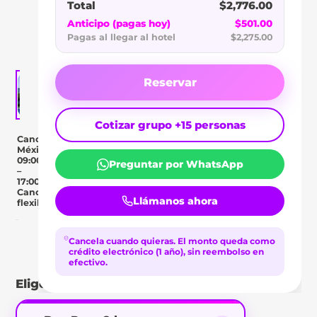
SPA
Total
$2,776.00
HOTEL
Anticipo (pagas hoy)
$501.00
Pagas al llegar al hotel
$2,275.00
Reservar
Cotizar grupo +15 personas
Cancún,
México
09:00
Preguntar por WhatsApp
–
17:00
Cancelación
Llámanos ahora
flexible
Day Pass
Cancela cuando quieras.
Descripción
El monto queda como
Ubicación
Comentar
crédito electrónico (1 año), sin reembolso en
efectivo.
Elige tu tipo de pase