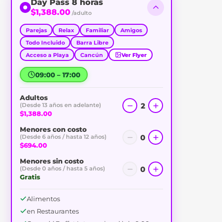
Day Pass 8 horas
$1,388.00
/adulto
Parejas
Relax
Familiar
Amigos
Todo Incluido
Barra Libre
Acceso a Playa
Cancún
Ver Flyer
09:00 – 17:00
Adultos
2
(Desde 13 años en adelante)
$1,388.00
Menores con costo
0
(Desde 6 años / hasta 12 años)
$694.00
Menores sin costo
0
(Desde 0 años / hasta 5 años)
Gratis
Alimentos
en Restaurantes