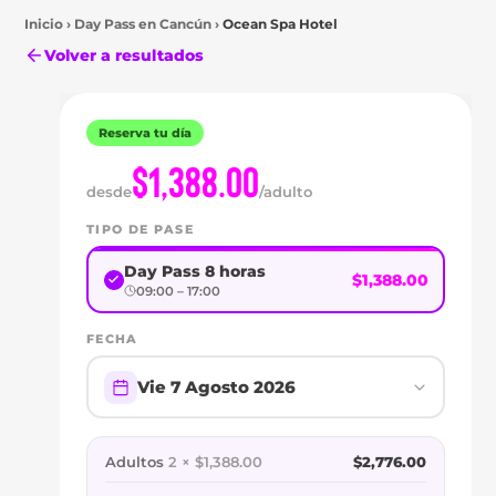
Inicio
›
Day Pass en
Cancún
›
Ocean Spa Hotel
Volver a resultados
Reserva tu día
$1,388.00
desde
/adulto
TIPO DE PASE
Day Pass 8 horas
$1,388.00
Cancún
09:00 – 17:00
DAY
FECHA
PASS
Vie 7 Agosto 2026
EN
OCEAN
Adultos
2 × $1,388.00
$2,776.00