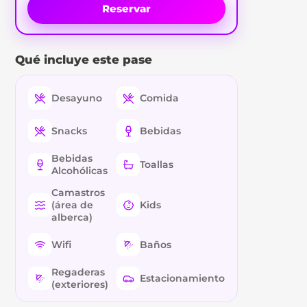
Reservar
Qué incluye este pase
Desayuno
Comida
Snacks
Bebidas
Bebidas
Toallas
Alcohólicas
Camastros
(área de
Kids
alberca)
Wifi
Baños
Regaderas
Estacionamiento
(exteriores)