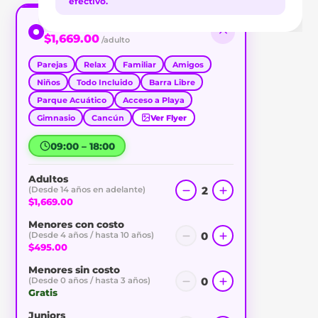
efectivo.
Day Pass 9 horas
$1,669.00
/adulto
Parejas
Relax
Familiar
Amigos
Niños
Todo Incluido
Barra Libre
Parque Acuático
Acceso a Playa
Gimnasio
Cancún
Ver Flyer
09:00 – 18:00
Adultos
2
(Desde 14 años en adelante)
$1,669.00
Menores con costo
0
(Desde 4 años / hasta 10 años)
$495.00
Menores sin costo
0
(Desde 0 años / hasta 3 años)
Gratis
Juniors