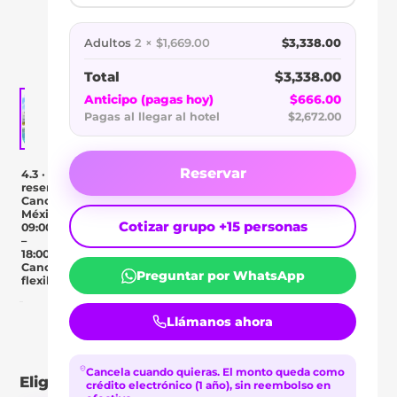
OASIS
PALM
Adultos
2 × $1,669.00
$3,338.00
Total
$3,338.00
Anticipo (pagas hoy)
$666.00
Pagas al llegar al hotel
$2,672.00
Reservar
4.3 · 6
reseñas
Cancún,
México
Cotizar grupo +15 personas
09:00
–
18:00
Cancelación
Preguntar por WhatsApp
flexible
Llámanos ahora
Day Pass
Descripción
Ubicación
Comentar
Cancela cuando quieras.
El monto queda como
Elige tu tipo de pase
crédito electrónico (1 año), sin reembolso en