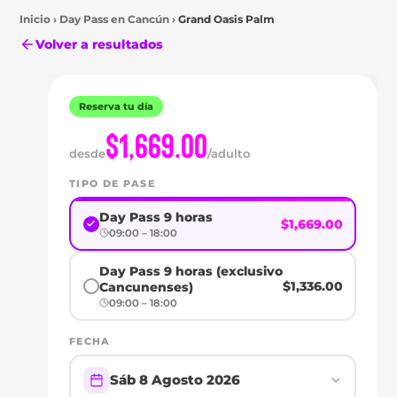
Inicio
›
Day Pass en
Cancún
›
Grand Oasis Palm
Volver a resultados
Reserva tu día
$1,669.00
desde
/adulto
TIPO DE PASE
Day Pass 9 horas
$1,669.00
Cancún
09:00 – 18:00
DAY
Day Pass 9 horas (exclusivo
PASS
$1,336.00
Cancunenses)
09:00 – 18:00
EN
FECHA
GRAND
Sáb 8 Agosto 2026