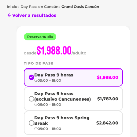
Inicio
›
Day Pass en
Cancún
›
Grand Oasis Cancún
Volver a resultados
Reserva tu día
$1,988.00
desde
/adulto
TIPO DE PASE
Day Pass 9 horas
$1,988.00
Cancún
09:00 – 18:00
DAY
Day Pass 9 horas
PASS
$1,787.00
(exclusivo Cancunenses)
09:00 – 18:00
EN
Day Pass 9 horas Spring
GRAND
$2,842.00
Break
09:00 – 18:00