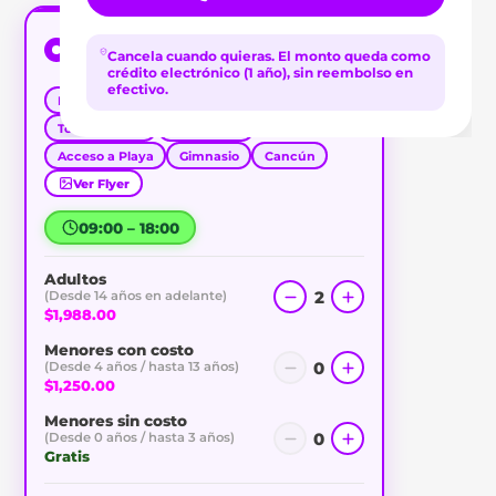
Day Pass 9 horas
Cancela cuando quieras.
El monto queda como
$1,988.00
/adulto
crédito electrónico (1 año), sin reembolso en
efectivo.
Parejas
Relax
Familiar
Amigos
Todo Incluido
Barra Libre
Acceso a Playa
Gimnasio
Cancún
Ver Flyer
09:00 – 18:00
Adultos
2
(Desde 14 años en adelante)
$1,988.00
Menores con costo
0
(Desde 4 años / hasta 13 años)
$1,250.00
Menores sin costo
0
(Desde 0 años / hasta 3 años)
Gratis