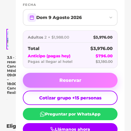
OASIS
FECHA
CANCÚN
Dom 9 Agosto 2026
Adultos
2 × $1,988.00
$3,976.00
Total
$3,976.00
Anticipo (pagas hoy)
$796.00
3.5 · 2
Pagas al llegar al hotel
$3,180.00
reseñas
Cancún,
México
09:00
–
Reservar
18:00
Cancelación
flexible
Cotizar grupo +15 personas
Day Pass
Descripción
Ubicación
Comentar
Preguntar por WhatsApp
Elige tu tipo de pase
Llámanos ahora