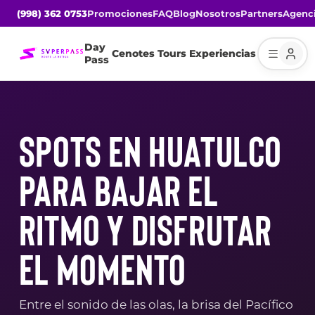
(998) 362 0753
Promociones
FAQ
Blog
Nosotros
Partners
Agenc
Day
Cenotes
Tours
Experiencias
Pass
SPOTS EN HUATULCO
PARA BAJAR EL
RITMO Y DISFRUTAR
EL MOMENTO
Entre el sonido de las olas, la brisa del Pacífico