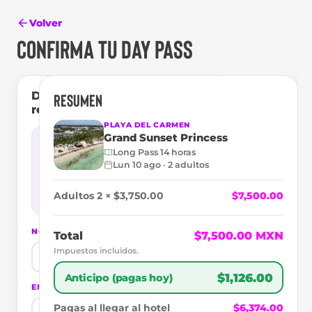
Volver
CONFIRMA TU DAY PASS
Datos del titular de la
RESUMEN
reserva
PLAYA DEL CARMEN
Grand Sunset Princess
¿Ya tienes cuenta en
Superpass?
Long Pass 14 horas
Inicia sesión
Lun 10 ago
·
2 adultos
¿Primera vez? Continúa con tus datos
— tu cuenta se crea
Adultos 2 × $3,750.00
$7,500.00
automáticamente al reservar.
NOMBRE
*
APELLIDO
*
Total
$7,500.00 MXN
Impuestos incluidos.
$1,126.00
Anticipo (pagas hoy)
EMAIL
*
TELÉFONO /
WHATSAPP
*
Pagas al llegar al hotel
$6,374.00