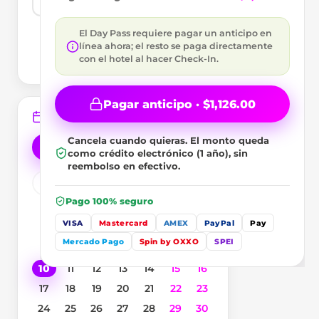
🇲🇽
+52
El Day Pass requiere pagar un anticipo en
Te contactaremos
línea ahora; el resto se paga directamente
por aquí si hay
algún cambio en tu
con el hotel al hacer Check-In.
reserva.
Pagar anticipo · $1,126.00
Elige tu fecha
Requerida
Cancela cuando quieras.
El monto queda
Hoy
Mañana
como crédito electrónico (1 año), sin
reembolso en efectivo.
Agosto
2026
Pago 100% seguro
L
M
M
J
V
S
D
VISA
Mastercard
AMEX
PayPal
Pay
1
2
Mercado Pago
Spin by OXXO
SPEI
3
4
5
6
7
8
9
10
11
12
13
14
15
16
17
18
19
20
21
22
23
24
25
26
27
28
29
30