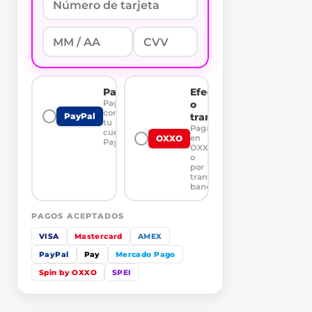
PayPal
Efectivo
Paga
o
con
transferencia
PayPal
tu
Paga
cuenta
en
OXXO
PayPal
OXXO
o
por
transferencia
bancaria
PAGOS ACEPTADOS
VISA
Mastercard
AMEX
PayPal
Pay
Mercado Pago
Spin by OXXO
SPEI