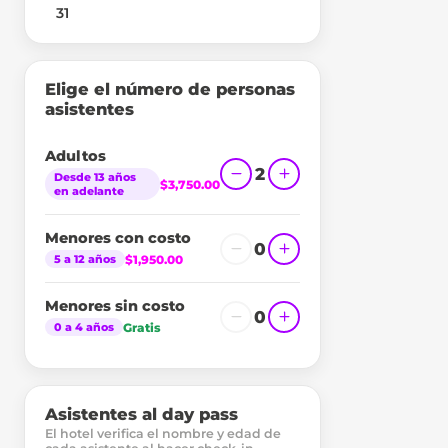
31
Elige el número de personas
asistentes
Adultos
2
Desde 13 años
$3,750.00
en adelante
Menores con costo
0
$1,950.00
5 a 12 años
Menores sin costo
0
Gratis
0 a 4 años
Asistentes al day pass
El hotel verifica el nombre y edad de