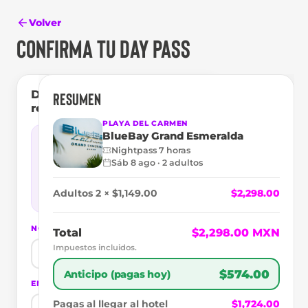
Volver
CONFIRMA TU DAY PASS
Datos del titular de la
RESUMEN
reserva
PLAYA DEL CARMEN
BlueBay Grand Esmeralda
¿Ya tienes cuenta en
Superpass?
Nightpass 7 horas
Inicia sesión
Sáb 8 ago
·
2 adultos
¿Primera vez? Continúa con tus datos
— tu cuenta se crea
Adultos 2 × $1,149.00
$2,298.00
automáticamente al reservar.
NOMBRE
*
APELLIDO
*
Total
$2,298.00 MXN
Impuestos incluidos.
$574.00
Anticipo (pagas hoy)
EMAIL
*
TELÉFONO /
WHATSAPP
*
Pagas al llegar al hotel
$1,724.00