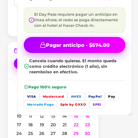
🇲🇽
+52
El Day Pass requiere pagar un anticipo en
Te contactaremos
línea ahora; el resto se paga directamente
por aquí si hay
algún cambio en tu
con el hotel al hacer Check-In.
reserva.
Pagar anticipo · $574.00
Elige tu fecha
Requerida
Cancela cuando quieras.
El monto queda
Hoy
Mañana
como crédito electrónico (1 año), sin
reembolso en efectivo.
Agosto
2026
Pago 100% seguro
L
M
M
J
V
S
D
VISA
Mastercard
AMEX
PayPal
Pay
1
2
Mercado Pago
Spin by OXXO
SPEI
3
4
5
6
7
8
9
10
11
12
13
14
15
16
17
18
19
20
21
22
23
24
25
26
27
28
29
30