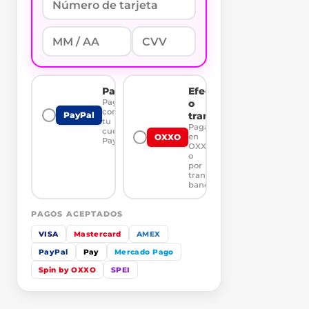
PayPal
Efectivo
Paga
o
con
transferencia
PayPal
tu
Paga
cuenta
en
OXXO
PayPal
OXXO
o
por
transferencia
bancaria
PAGOS ACEPTADOS
VISA
Mastercard
AMEX
PayPal
Pay
Mercado Pago
Spin by OXXO
SPEI