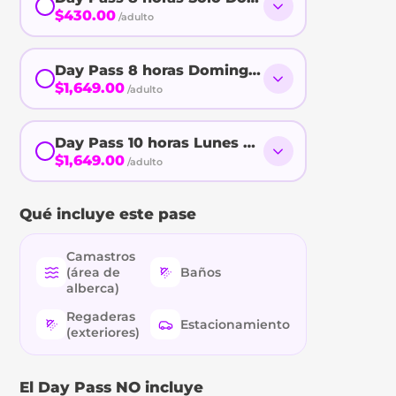
$430.00
/adulto
Day Pass 8 horas Domingos (Todo Incluido)
$1,649.00
/adulto
Day Pass 10 horas Lunes a Jueves (Todo Inclu
$1,649.00
/adulto
Qué incluye este pase
Camastros
(área de
Baños
alberca)
Regaderas
Estacionamiento
(exteriores)
El Day Pass NO incluye