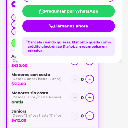
Day Pass 10 horas Lunes a Jueves (Consumo)
$430.00
/adulto
Preguntar por WhatsApp
Parejas
Relax
Familiar
Crédito en Consumo
Acceso a Playa
Llámanos ahora
Mazatlán
Ver Flyer
Cancela cuando quieras.
El monto queda como
10:00 – 20:00
crédito electrónico (1 año), sin reembolso en
efectivo.
Adultos
2
(Desde 18 años en adelante)
$430.00
Menores con costo
0
(Desde 5 años / hasta 12 años)
$312.00
Menores sin costo
0
(Desde 0 años / hasta 4 años)
Gratis
Juniors
0
(Desde 13 años / hasta 17 años)
$412.00