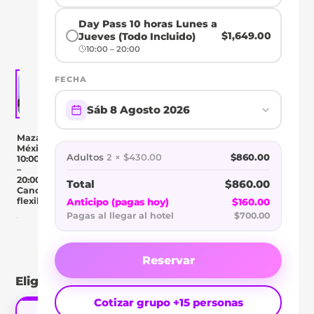
BEACH
HOTEL
Day Pass 10 horas Lunes a
$1,649.00
Jueves (Todo Incluido)
10:00 – 20:00
FECHA
Sáb 8 Agosto 2026
Mazatlán,
México
Adultos
2 × $430.00
$860.00
10:00
–
20:00
Total
$860.00
Cancelación
flexible
Anticipo (pagas hoy)
$160.00
Pagas al llegar al hotel
$700.00
Day Pass
Descripción
Ubicación
Comentar
Reservar
Elige tu tipo de pase
Cotizar grupo +15 personas