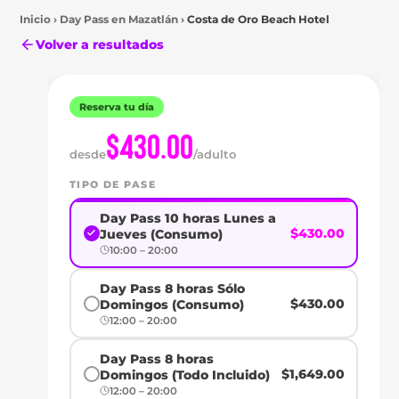
Inicio
›
Day Pass en
Mazatlán
›
Costa de Oro Beach Hotel
Volver a resultados
Reserva tu día
$430.00
Mazatlán
desde
/adulto
DAY
TIPO DE PASE
PASS
Day Pass 10 horas Lunes a
$430.00
Jueves (Consumo)
EN
10:00 – 20:00
COSTA
Day Pass 8 horas Sólo
$430.00
Domingos (Consumo)
DE
12:00 – 20:00
ORO
Day Pass 8 horas
$1,649.00
Domingos (Todo Incluido)
12:00 – 20:00